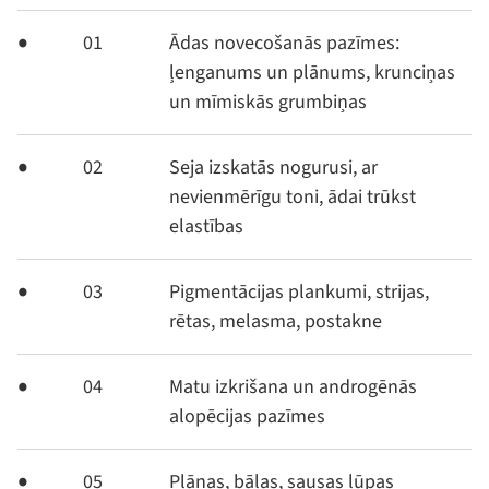
01
Ādas novecošanās pazīmes:
ļenganums un plānums, krunciņas
un mīmiskās grumbiņas
02
Seja izskatās nogurusi, ar
nevienmērīgu toni, ādai trūkst
elastības
03
Pigmentācijas plankumi, strijas,
rētas, melasma, postakne
04
Matu izkrišana un androgēnās
alopēcijas pazīmes
05
Plānas, bālas, sausas lūpas