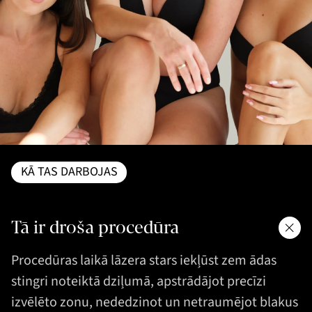
KĀ TAS DARBOJAS
Tā ir droša procedūra
Procedūras laikā lāzera stars iekļūst zem ādas
stingri noteiktā dziļumā, apstrādājot precīzi
izvēlēto zonu, nededzinot un netraumējot blakus