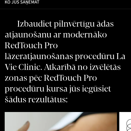
KO JŪS SAŅEMAT
Izbaudiet pilnvērtīgu ādas
atjaunošanu ar modernāko
RedTouch Pro
lāzeratjaunošanas procedūru La
Vie Clinic. Atkarībā no izvēlētās
zonas pēc RedTouch Pro
procedūru kursa jūs iegūsiet
šādus rezultātus: