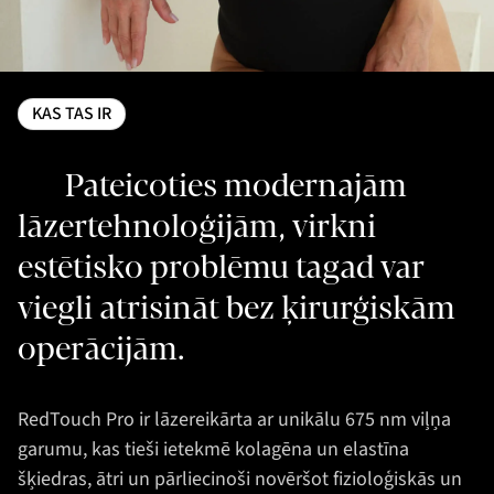
KAS TAS IR
Pateicoties modernajām
lāzertehnoloģijām, virkni
estētisko problēmu tagad var
viegli atrisināt bez ķirurģiskām
operācijām.
RedTouch Pro ir lāzereikārta ar unikālu 675 nm viļņa
garumu, kas tieši ietekmē kolagēna un elastīna
šķiedras, ātri un pārliecinoši novēršot fizioloģiskās un