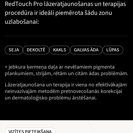
RedTouch Pro lāzeratjaunošanas un terapijas
procedūra ir ideāli piemērota šādu zonu
uzlabošanai:
SEJA
DEKOLTĒ
KAKLS
GALVAS ĀDA
LŪPAS
+ jebkura ķermeņa daļa ar nevēlamiem pigmenta
plankumiem, strijām, rētām un citām ādas problēmām.
Lāzeratjaunošana un terapija ir viena no efektīvākajām
neinvazīvajām metodēm pretnovecošanās korekcijai
un dermatoloģisko problēmu ārstēšanai.
VIZĪTES PIETEIKŠANA