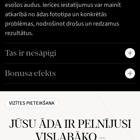
esošos audus. Ierīces iestatījumus var mainīt
atkarībā no ādas fototipa un konkrētās
problēmas, nodrošinot drošus un redzamus
rezultātus.
Tas ir nesāpīgi
Bonusa efekts
VIZĪTES PIETEIKŠANA
JŪSU ĀDA IR PELNĪJUSI
VISLABĀKO –