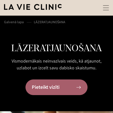
Galvenā lapa
LĀZERATJAUNOŠANA
LĀZERATJAUNOŠANA
Vismodernākais neinvazīvais veids, kā atjaunot,
uzlabot un izcelt savu dabisko skaistumu.
Pieteikt vizīti