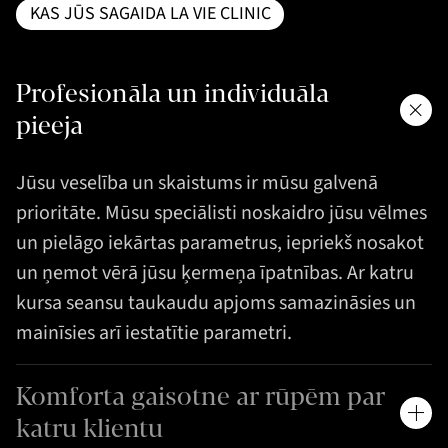
KAS JŪS SAGAIDA LA VIE CLINIC
Profesionāla un individuāla
pieeja
Jūsu veselība un skaistums ir mūsu galvenā
prioritāte. Mūsu speciālisti noskaidro jūsu vēlmes
un pielāgo iekārtas parametrus, iepriekš nosakot
un ņemot vērā jūsu ķermeņa īpatnības. Ar katru
kursa seansu taukaudu apjoms samazināsies un
mainīsies arī iestatītie parametri.
Komforta gaisotne ar rūpēm par
katru klientu