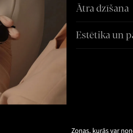
Ātra dzīšana
Estētika un pā
Zonas, kurās var no