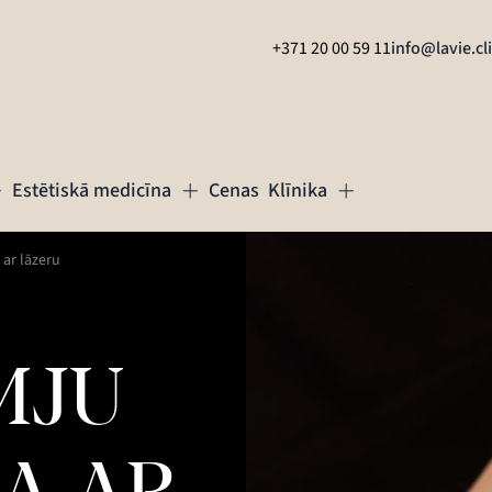
+371 20 00 59 11
info@lavie.cl
Estētiskā medicīna
Cenas
Klīnika
ar lāzeru
MJU