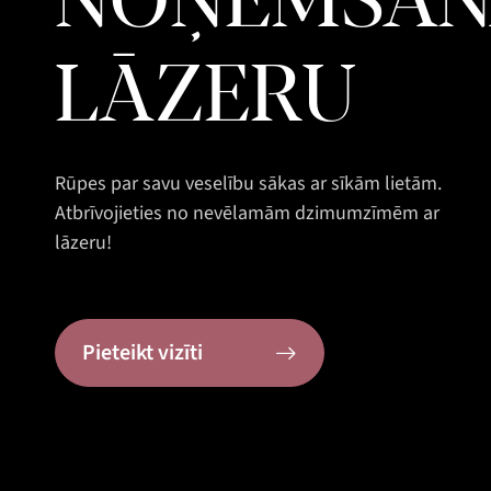
NOŅEMŠAN
LĀZERU
Rūpes par savu veselību sākas ar sīkām lietām.
Atbrīvojieties no nevēlamām dzimumzīmēm ar
lāzeru!
Pieteikt vizīti