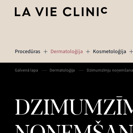
Procedūras
Dermatoloģija
Kosmetoloģija
Galvenā lapa
Dermatoloģija
Dzimumzīmju noņemšana 
DZIMUMZĪ