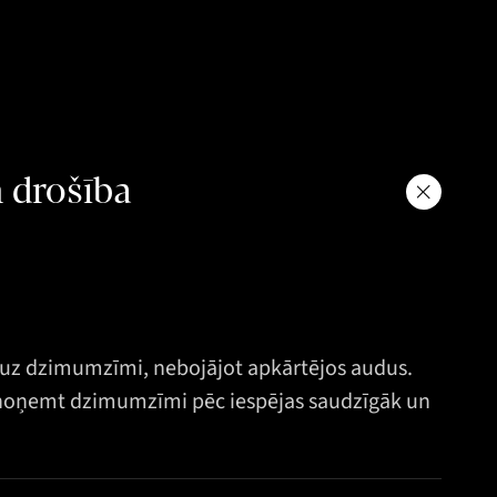
n drošība
i uz dzimumzīmi, nebojājot apkārtējos audus.
 noņemt dzimumzīmi pēc iespējas saudzīgāk un