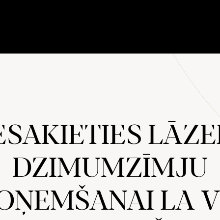
ESAKIETIES LĀZ
DZIMUMZĪMJU
OŅEMŠANAI LA V