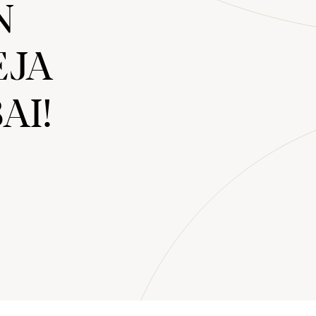
N
EJA
AI!