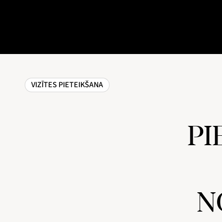
VIZĪTES PIETEIKŠANA
PI
N