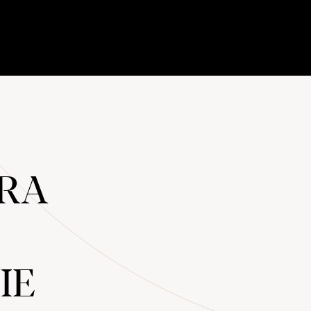
ERA
IE