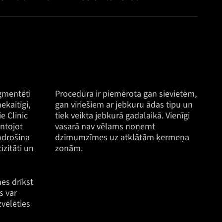
gmentēti
Procedūra ir piemērota gan sievietēm,
ekaitīgi,
gan vīriešiem ar jebkuru ādas tipu un
e Clinic
tiek veikta jebkurā gadalaikā. Vienīgi
ntojot
vasarā nav vēlams noņemt
odrošina
dzimumzīmes uz atklātām ķermeņa
zitāti un
zonām.
es drīkst
s var
zvēlēties