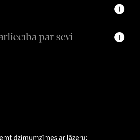
rliecība par sevi
ņemt dzimumzīmes ar lāzeru: