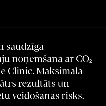
n saudzīga
ju noņemšana ar CO₂
ie Clinic. Maksimāla
 ātrs rezultāts un
tu veidošanās risks.