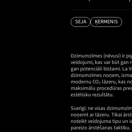
SEJA
ĶERMENIS
Dzimumzīmes (nēvusi) ir pi
veidojumi, kas var būt gan n
gan potenciāli bīstami. La Vi
dzimumzīmes noņem, izma
modernu CO₂ lāzeru, kas n
maksimālu procedūras preci
estētisku rezultātu.
Svarīgi: ne visas dzimumzīm
noņemt ar lāzeru. Tikai ārst
noteikt veidojuma tipu un i
pareizo ārstēšanas taktiku.