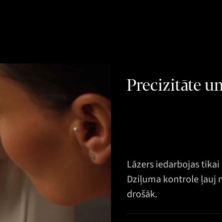
Precizitāte u
Lāzers iedarbojas tika
Dziļuma kontrole ļauj
drošāk.