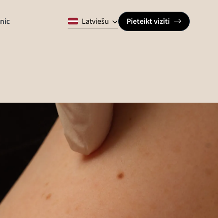
Latviešu
inic
Pieteikt vizīti