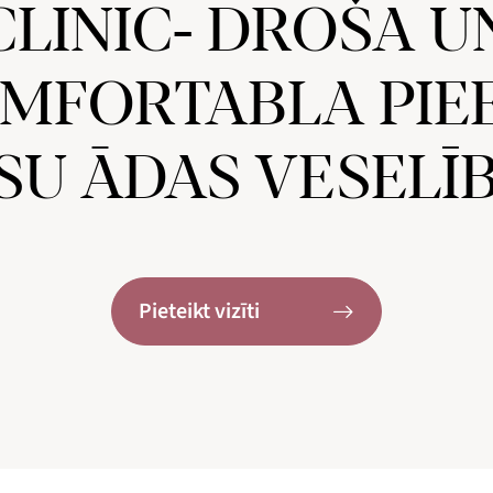
CLINIC- DROŠA U
MFORTABLA PIE
SU ĀDAS VESELĪB
Pieteikt vizīti