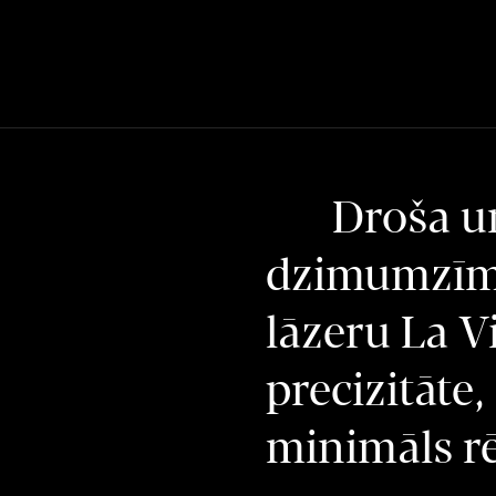
Droša u
dzimumzīm
lāzeru La V
precizitāte,
minimāls rē