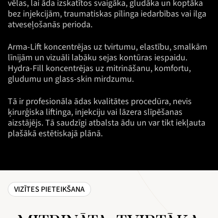
vēlas, lai āda izskatītos svaigāka, gludāka un koptāka
bez injekcijām, traumatiskas pīlinga iedarbības vai ilga
atveseļošanās perioda.
Arma-Lift koncentrējas uz tvirtumu, elastību, smalkām
līnijām un vizuāli labāku sejas kontūras iespaidu.
Hydra-Fill koncentrējas uz mitrināšanu, komfortu,
gludumu un glass-skin mirdzumu.
Tā ir profesionāla ādas kvalitātes procedūra, nevis
ķirurģiska liftinga, injekciju vai lāzera slīpēšanas
aizstājējs. Tā saudzīgi atbalsta ādu un var tikt iekļauta
plašākā estētiskajā plānā.
VIZĪTES PIETEIKŠANA