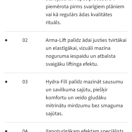
piemērota pirms svarīgiem plāniem
vai kā regulārs ādas kvalitātes
rituāls.
02
Arma-Lift palīdz ādai justies tvirtākai
un elastīgākai, vizuāli mazina
noguruma iespaidu un atbalsta
svaigāku liftinga efektu.
03
Hydra-Fill palīdz mazināt sausumu
un savilkuma sajūtu, piešķir
komfortu un veido gludāku
mitrinātu mirdzumu bez smaguma
sajūtas.
04
Ilgnoturīgākam efektam speciālists