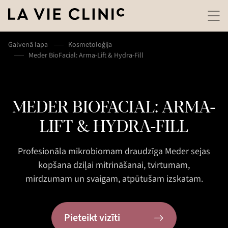
Galvenā lapa
Kosmetoloģija
Meder BioFacial: Arma-Lift & Hydra-Fill
MEDER BIOFACIAL: ARMA-
LIFT & HYDRA-FILL
Profesionāla mikrobiomam draudzīga Meder sejas
kopšana dziļai mitrināšanai, tvirtumam,
mirdzumam un svaigam, atpūtušam izskatam.
Pieteikt vizīti