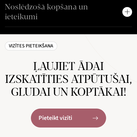
Noslēdzošā kopšana un
ieteikumi
VIZĪTES PIETEIKŠANA
ĻAUJIET ĀDAI
IZSKATĪTIES ATPŪTUŠAI,
GLUDAI UN KOPTĀKAI!
Pieteikt vizīti