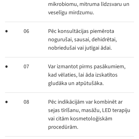
mikrobiomu, mitruma līdzsvaru un
veselīgu mirdzumu.
06
Pēc konsultācijas piemērota
nogurušai, sausai, dehidrētai,
nobriedušai vai jutīgai ādai.
07
Var izmantot pirms pasākumiem,
kad vēlaties, lai āda izskatītos
gludāka un atpūtušāka.
08
Pēc indikācijām var kombinēt ar
sejas tīrīšanu, masāžu, LED terapiju
vai citām kosmetoloģiskām
procedūrām.