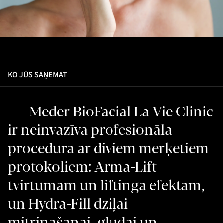
KO JŪS SAŅEMAT
Meder BioFacial La Vie Clinic
ir neinvazīva profesionāla
procedūra ar diviem mērķētiem
protokoliem: Arma-Lift
tvirtumam un liftinga efektam,
un Hydra-Fill dziļai
mitrināšanai, gludai un