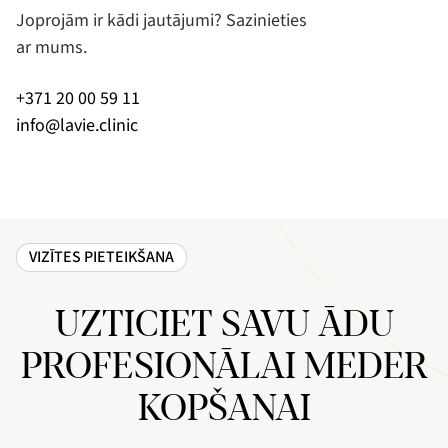
Joprojām ir kādi jautājumi? Sazinieties
ar mums.
+371 20 00 59 11
info@lavie.clinic
VIZĪTES PIETEIKŠANA
UZTICIET SAVU ĀDU
PROFESIONĀLAI MEDER
KOPŠANAI