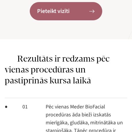
Pieteikt vizīti
Rezultāts ir redzams pēc
vienas procedūras un
pastiprinās kursa laikā
01
Pēc vienas Meder BioFacial
procedūras āda bieži izskatās
mierīgāka, gludāka, mitrinātāka un
starojošāka. Tāpēc procedūra ir