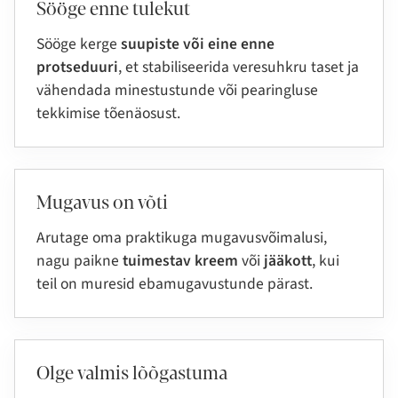
Sööge enne tulekut
Sööge kerge
suupiste või eine enne
protseduuri
, et stabiliseerida veresuhkru taset ja
vähendada minestustunde või pearingluse
tekkimise tõenäosust.
Mugavus on võti
Arutage oma praktikuga mugavusvõimalusi,
nagu paikne
tuimestav kreem
või
jääkott
, kui
teil on muresid ebamugavustunde pärast.
Olge valmis lõõgastuma