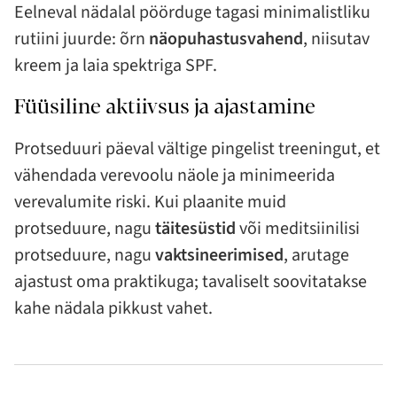
Eelneval nädalal pöörduge tagasi minimalistliku
rutiini juurde: õrn
näopuhastusvahend
, niisutav
kreem ja laia spektriga SPF.
Füüsiline aktiivsus ja ajastamine
Protseduuri päeval vältige pingelist treeningut, et
vähendada verevoolu näole ja minimeerida
verevalumite riski. Kui plaanite muid
protseduure, nagu
täitesüstid
või meditsiinilisi
protseduure, nagu
vaktsineerimised
, arutage
ajastust oma praktikuga; tavaliselt soovitatakse
kahe nädala pikkust vahet.