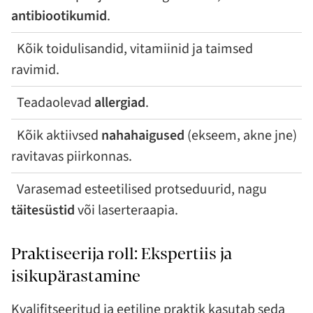
antibiootikumid
.
Kõik toidulisandid, vitamiinid ja taimsed
ravimid.
Teadaolevad
allergiad
.
Kõik aktiivsed
nahahaigused
(ekseem, akne jne)
ravitavas piirkonnas.
Varasemad esteetilised protseduurid, nagu
täitesüstid
või laserteraapia.
Praktiseerija roll: Ekspertiis ja
isikupärastamine
Kvalifitseeritud ja eetiline praktik kasutab seda