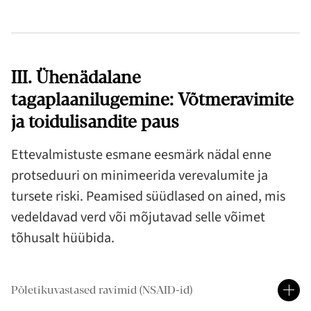
III. Ühenädalane
tagaplaanilugemine: Võtmeravimite
ja toidulisandite paus
Ettevalmistuste esmane eesmärk nädal enne
protseduuri on minimeerida verevalumite ja
tursete riski. Peamised süüdlased on ained, mis
vedeldavad verd või mõjutavad selle võimet
tõhusalt hüübida.
Põletikuvastased ravimid (NSAID-id)