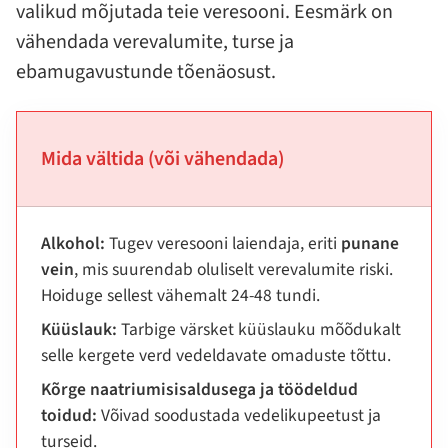
valikud mõjutada teie veresooni. Eesmärk on
vähendada verevalumite, turse ja
ebamugavustunde tõenäosust.
Mida vältida (või vähendada)
Alkohol:
Tugev veresooni laiendaja, eriti
punane
vein
, mis suurendab oluliselt verevalumite riski.
Hoiduge sellest vähemalt 24-48 tundi.
Küüslauk:
Tarbige värsket küüslauku mõõdukalt
selle kergete verd vedeldavate omaduste tõttu.
Kõrge naatriumisisaldusega ja töödeldud
toidud:
Võivad soodustada vedelikupeetust ja
turseid.