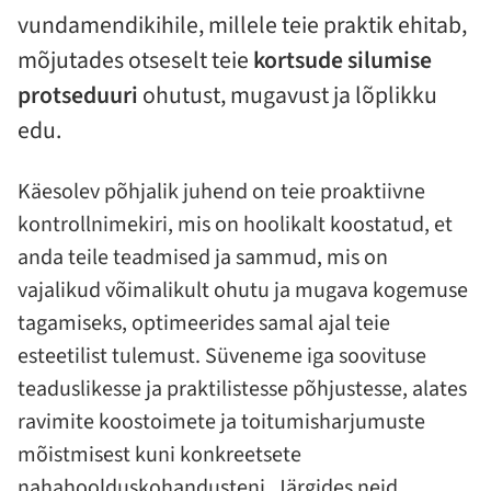
vundamendikihile, millele teie praktik ehitab,
mõjutades otseselt teie
kortsude silumise
protseduuri
ohutust, mugavust ja lõplikku
edu.
Käesolev põhjalik juhend on teie proaktiivne
kontrollnimekiri, mis on hoolikalt koostatud, et
anda teile teadmised ja sammud, mis on
vajalikud võimalikult ohutu ja mugava kogemuse
tagamiseks, optimeerides samal ajal teie
esteetilist tulemust. Süveneme iga soovituse
teaduslikesse ja praktilistesse põhjustesse, alates
ravimite koostoimete ja toitumisharjumuste
mõistmisest kuni konkreetsete
nahahoolduskohandusteni. Järgides neid