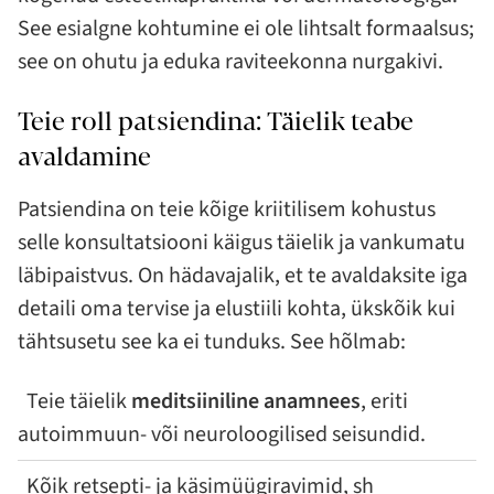
See esialgne kohtumine ei ole lihtsalt formaalsus;
see on ohutu ja eduka raviteekonna nurgakivi.
Teie roll patsiendina: Täielik teabe
avaldamine
Patsiendina on teie kõige kriitilisem kohustus
selle konsultatsiooni käigus täielik ja vankumatu
läbipaistvus. On hädavajalik, et te avaldaksite iga
detaili oma tervise ja elustiili kohta, ükskõik kui
tähtsusetu see ka ei tunduks. See hõlmab:
Teie täielik
meditsiiniline anamnees
, eriti
autoimmuun- või neuroloogilised seisundid.
Kõik retsepti- ja käsimüügiravimid, sh