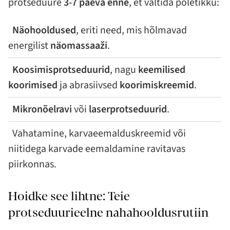
protseduure
3-7 päeva enne
, et vältida põletikku:
Näohooldused
, eriti need, mis hõlmavad
energilist
näomassaaži
.
Koosimisprotseduurid
, nagu
keemilised
koorimised
ja abrasiivsed
koorimiskreemid
.
Mikronõelravi
või
laserprotseduurid
.
Vahatamine, karvaeemalduskreemid või
niitidega karvade eemaldamine ravitavas
piirkonnas.
Hoidke see lihtne: Teie
protseduurieelne nahahooldusrutiin