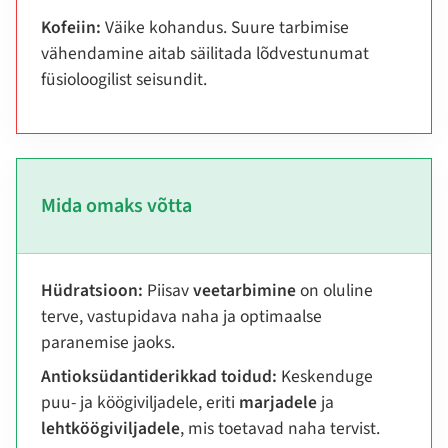
Kofeiin:
Väike kohandus. Suure tarbimise
vähendamine aitab säilitada lõdvestunumat
füsioloogilist seisundit.
Mida omaks võtta
Hüdratsioon:
Piisav
veetarbimine
on oluline
terve, vastupidava naha ja optimaalse
paranemise jaoks.
Antioksüdantiderikkad toidud:
Keskenduge
puu- ja köögiviljadele, eriti
marjadele
ja
lehtköögiviljadele
, mis toetavad naha tervist.