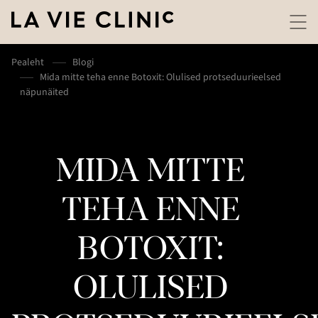
Pealeht
Blogi
Mida mitte teha enne Botoxit: Olulised protseduurieelsed
näpunäited
MIDA MITTE
TEHA ENNE
BOTOXIT:
OLULISED