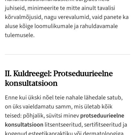
juhiseid, minimeerite te mitte ainult tavalisi
kõrvalmõjusid, nagu verevalumid, vaid panete ka
aluse kõige loomulikumale ja rahuldavamale
tulemusele.
II. Kuldreegel: Protseduurieelne
konsultatsioon
Enne kui ükski nõel teie nahale lähedale satub,
on üks vaieldamatu samm, mis ületab kõik
teised: põhjalik, süvitsi minev
protseduurieelne
konsultatsioon
litsentseeritud, sertifitseeritud ja
kogenud esteetikapraktiku või dermatoloogiga.