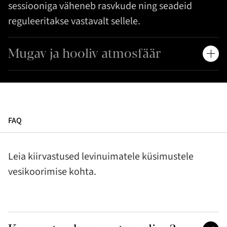
sessiooniga väheneb rasvkude ning seadeid
reguleeritakse vastavalt sellele.
Mugav ja hooliv atmosfäär
FAQ
Leia kiirvastused levinuimatele küsimustele
vesikoorimise kohta.