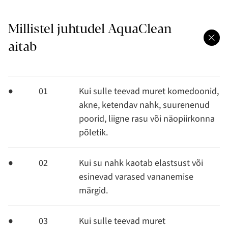
Millistel juhtudel AquaClean
aitab
01
Kui sulle teevad muret komedoonid,
akne, ketendav nahk, suurenenud
poorid, liigne rasu või näopiirkonna
põletik.
02
Kui su nahk kaotab elastsust või
esinevad varased vananemise
märgid.
03
Kui sulle teevad muret