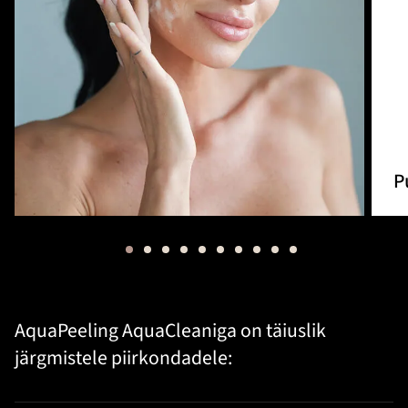
P
AquaPeeling AquaCleaniga on täiuslik
järgmistele piirkondadele: