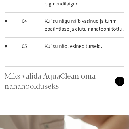
pigmendilaigud.
04
Kui su nägu näib väsinud ja tuhm
ebaühtlase ja elutu nahatooni tõttu.
05
Kui su näol esineb turseid.
Miks valida AquaClean oma
nahahoolduseks