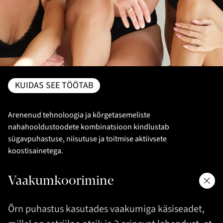
KUIDAS SEE TÖÖTAB
Arenenud tehnoloogia ja kõrgetasemeliste
nahahooldustoodete kombinatsioon kindlustab
sügavpuhastuse, niisutuse ja toitmise aktiivsete
koostisainetega.
Vaakumkoorimine
Õrn puhastus kasutades vaakumiga käsiseadet,