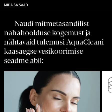
MIDA SA SAAD
Naudi mitmetasandilist
nahahoolduse kogemust ja
nähtavaid tulemusi AquaCleani
kaasaegse vesikoorimise
seadme abil: