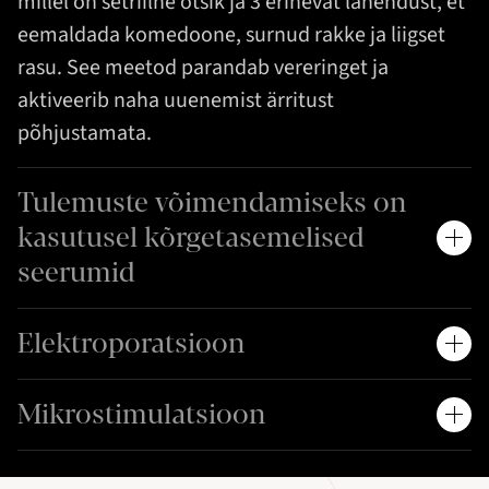
millel on setriilne otsik ja 3 erinevat lahendust, et
eemaldada komedoone, surnud rakke ja liigset
rasu. See meetod parandab vereringet ja
aktiveerib naha uuenemist ärritust
põhjustamata.
Tulemuste võimendamiseks on
kasutusel kõrgetasemelised
seerumid
Elektroporatsioon
Mikrostimulatsioon