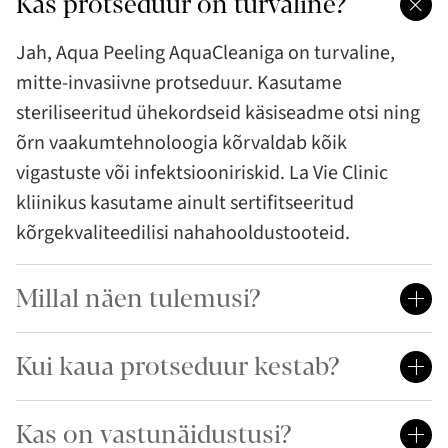
Kas protseduur on turvaline?
Jah, Aqua Peeling AquaCleaniga on turvaline,
mitte-invasiivne protseduur. Kasutame
steriliseeritud ühekordseid käsiseadme otsi ning
õrn vaakumtehnoloogia kõrvaldab kõik
vigastuste või infektsiooniriskid. La Vie Clinic
kliinikus kasutame ainult sertifitseeritud
kõrgekvaliteedilisi nahahooldustooteid.
Millal näen tulemusi?
Kui kaua protseduur kestab?
Kas on vastunäidustusi?