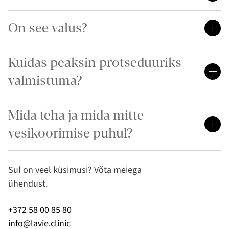
On see valus?
Kuidas peaksin protseduuriks
valmistuma?
Mida teha ja mida mitte
vesikoorimise puhul?
Sul on veel küsimusi? Võta meiega
ühendust.
+372 58 00 85 80
info@lavie.clinic