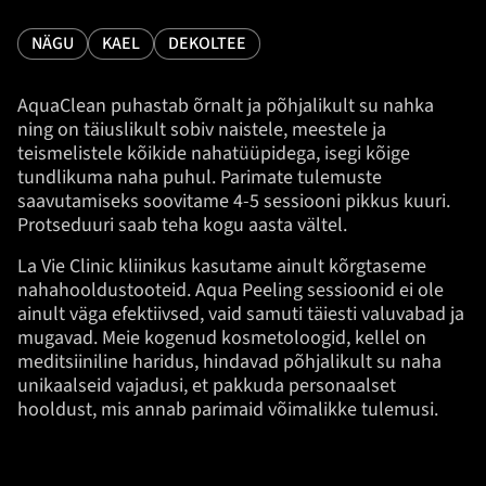
NÄGU
KAEL
DEKOLTEE
AquaClean puhastab õrnalt ja põhjalikult su nahka
ning on täiuslikult sobiv naistele, meestele ja
teismelistele kõikide nahatüüpidega, isegi kõige
tundlikuma naha puhul. Parimate tulemuste
saavutamiseks soovitame 4-5 sessiooni pikkus kuuri.
Protseduuri saab teha kogu aasta vältel.
La Vie Clinic kliinikus kasutame ainult kõrgtaseme
nahahooldustooteid. Aqua Peeling sessioonid ei ole
ainult väga efektiivsed, vaid samuti täiesti valuvabad ja
mugavad. Meie kogenud kosmetoloogid, kellel on
meditsiiniline haridus, hindavad põhjalikult su naha
unikaalseid vajadusi, et pakkuda personaalset
hooldust, mis annab parimaid võimalikke tulemusi.