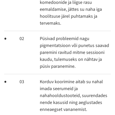
komedoonide ja liigse rasu
eemaldamise, jättes su naha iga
hoolitsuse järel puhtamaks ja
tervemaks.
02
Püsivad probleemid nagu
pigmentatsioon või punetus saavad
paremini ravitud mitme sessiooni
kaudu, tulemuseks on nähtav ja
püsiv paranemine.
03
Korduv koorimine aitab su nahal
imada seerumeid ja
nahahooldustooteid, suurendades
nende kasusid ning aeglustades
enneaegset vananemist.